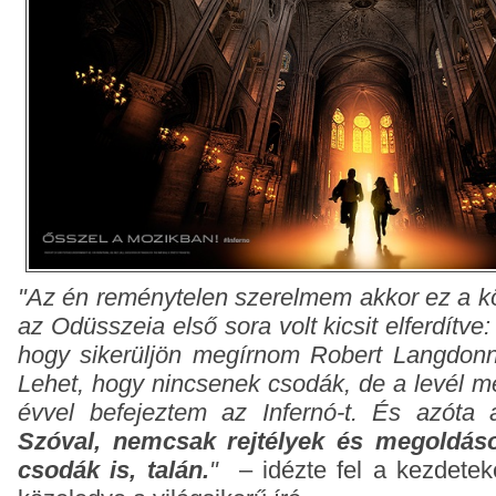
"Az én reménytelen szerelmem akkor ez a kö
az Odüsszeia első sora volt kicsit elferdítve
hogy sikerüljön megírnom Robert Langdonna
Lehet, hogy nincsenek csodák, de a levél m
évvel befejeztem az Infernó-t. És azóta a
Szóval, nemcsak rejtélyek és megoldá
csodák is, talán.
"
– idézte fel a kezdetek