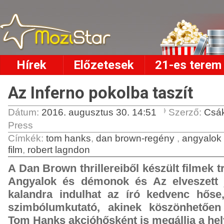
Hírek
Előzetesek
21-es terem
Az Inferno pokolba taszít
Dátum:
2016. augusztus 30. 14:51
Szerző:
Csák
Press
Címkék
:
tom hanks
,
dan brown-regény
,
angyalok
film
,
robert lagndon
A Dan Brown thrillereiből készült filmek t
Angyalok és démonok és Az elveszett 
kalandra indulhat az író kedvenc hős
szimbólumkutató, akinek köszönhetően
Tom Hanks akcióhősként is megállja a hel