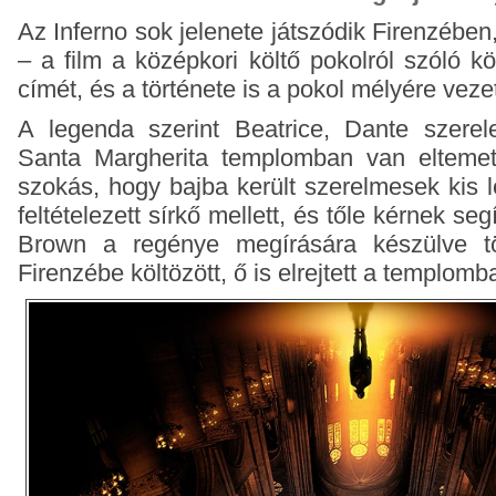
Az Inferno sok jelenete játszódik Firenzébe
– a film a középkori költő pokolról szóló k
címét, és a története is a pokol mélyére veze
A legenda szerint Beatrice, Dante szere
Santa Margherita templomban van elteme
szokás, hogy bajba került szerelmesek kis 
feltételezett sírkő mellett, és tőle kérnek s
Brown a regénye megírására készülve t
Firenzébe költözött, ő is elrejtett a templomb