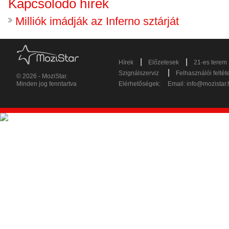
Kapcsolódó hírek
Milliók imádják az Inferno sztárját
|
|
Hírek
Előzetesek
21-es terem
|
Szignálszerviz
Felhasználói feltét
© 2026 - MoziStar.
Minden jog fenntartva
Elérhetőségek:
Email:
info@mozistar.