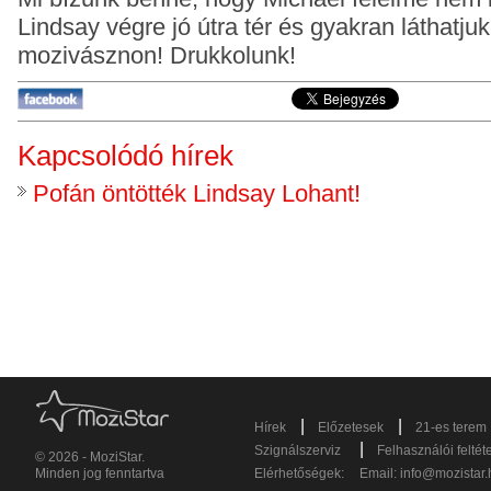
Lindsay végre jó útra tér és gyakran
láthatju
mozivásznon! Drukkolunk!
Kapcsolódó hírek
Pofán öntötték Lindsay Lohant!
|
|
Hírek
Előzetesek
21-es terem
|
Szignálszerviz
Felhasználói feltét
© 2026 - MoziStar.
Minden jog fenntartva
Elérhetőségek:
Email:
info@mozistar.