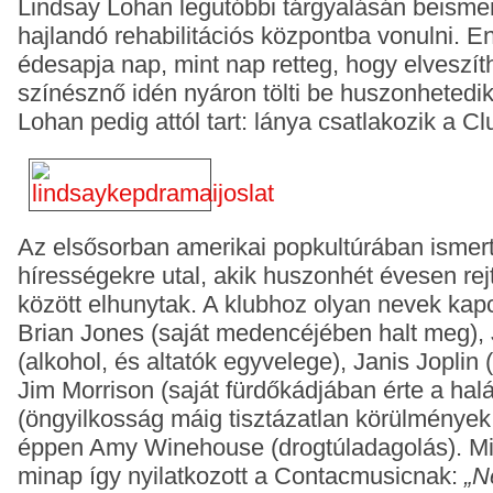
Lindsay Lohan legutóbbi tárgyalásán beismer
hajlandó rehabilitációs központba
vonulni. E
édesapja nap, mint nap retteg, hogy elveszíth
színésznő idén
nyáron tölti be huszonhetedik
Lohan pedig attól tart: lánya csatlakozik a C
Az elsősorban amerikai popkultúrában ismert
hírességekre utal, akik huszonhét
évesen rej
között elhunytak. A klubhoz olyan nevek kap
Brian
Jones (saját medencéjében halt meg), 
(alkohol, és altatók egyvelege), Janis Joplin
Jim Morrison (saját fürdőkádjában érte a halá
(öngyilkosság máig
tisztázatlan körülmények
éppen Amy Winehouse (drogtúladagolás).
Mi
minap így nyilatkozott a Contacmusicnak:
„N