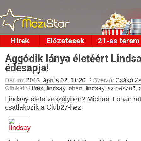
Hírek
Előzetesek
21-es terem
Aggódik lánya életéért Linds
édesapja!
Dátum:
2013. április 02. 11:20
Szerző:
Csákó Zs
Címkék
:
Hírek
,
lindsay lohan
,
lindsay
,
színésznő
,
Lindsay élete veszélyben? Michael Lohan ret
csatlakozik a Club27-hez.