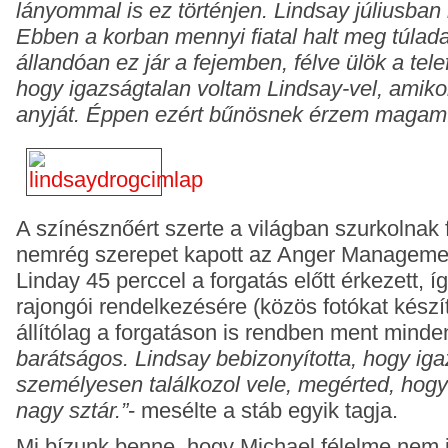
lányommal is ez
történjen. Lindsay júliusban
Ebben a korban mennyi fiatal halt meg túla
állandóan ez jár a fejemben, félve ülök a tel
hogy igazságtalan voltam
Lindsay-vel, amik
anyját. Éppen ezért bűnösnek érzem magam
A színésznőért szerte a világban szurkolnak f
nemrég szerepet kapott az Anger
Managemen
Linday 45 perccel a forgatás előtt érkezett, í
rajongói
rendelkezésére (közös fotókat készít
állítólag a forgatáson is rendben ment minde
barátságos. Lindsay bebizonyította, hogy iga
személyesen találkozol vele,
megérted, hogy 
nagy sztár.”
- mesélte a stáb egyik tagja.
Mi bízunk benne, hogy Michael félelme nem i