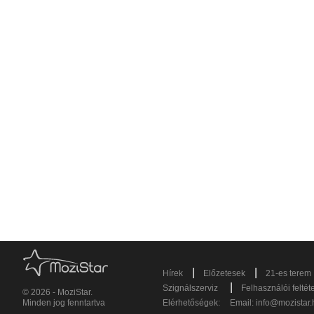
|
|
Hírek
Előzetesek
21-es terem
|
Szignálszerviz
Felhasználói feltét
© 2026 - MoziStar.
Minden jog fenntartva
Elérhetőségek:
Email:
info@mozistar.