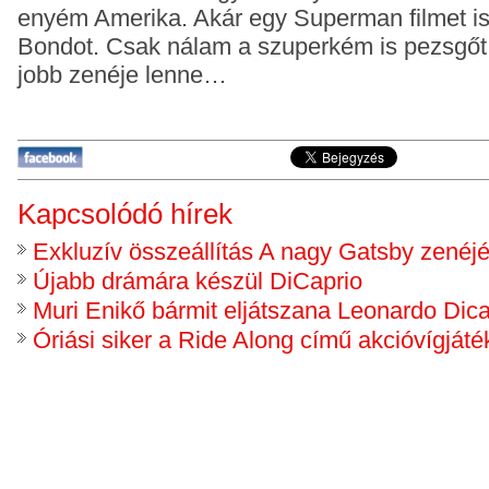
enyém Amerika. Akár egy Superman filmet is
Bondot. Csak nálam a szuperkém is pezsgőt 
jobb zenéje lenne…
Kapcsolódó hírek
Exkluzív összeállítás A nagy Gatsby zenéjé
Újabb drámára készül DiCaprio
Muri Enikő bármit eljátszana Leonardo Dica
Óriási siker a Ride Along című akcióvígjáté