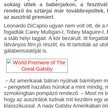
sokáig ültek a babérjaikon, a fesztiv
rendező és sztárjai már továbbrepültek,
az ausztrál premiert.
Leonardo DiCaprio ugyan nem volt ott, de a
fogadták Carey Mulligan-t, Tobey Maguire-t,
a stáb helyi tagjait. A kör bezárult: itt forgat
látványos film jó részét, és itt tartották az ut
gálabemutatóját is.
– Az amerikaiak bátran nyúlnak bármilyen m
– pengetett hazafias húrokat a mint mindig, m
szmokingban pompázó rendező. – Most mi be
hogy az ausztrálok tudnak mit kezdeni egy a
klasszikussal. A nagy Gatsby Amerikában óri