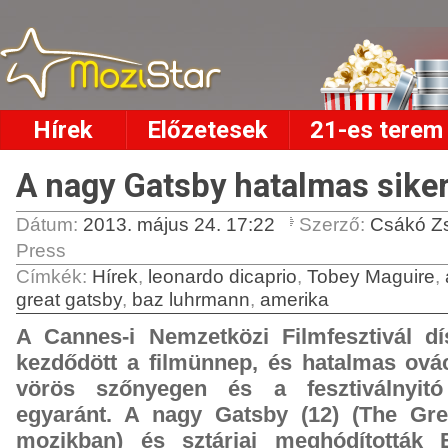
Hírek
Előzetesek
21-es terem
A nagy Gatsby hatalmas sike
Dátum:
2013. május 24. 17:22
Szerző:
Csákó Z
Press
Címkék
:
Hírek
,
leonardo dicaprio
,
Tobey Maguire
,
great gatsby
,
baz luhrmann
,
amerika
A Cannes-i Nemzetközi Filmfesztivál dís
kezdődött a filmünnep, és hatalmas ovác
vörös szőnyegen és a fesztiválnyit
egyaránt. A nagy Gatsby (12) (The Gr
mozikban) és sztárjai meghódították