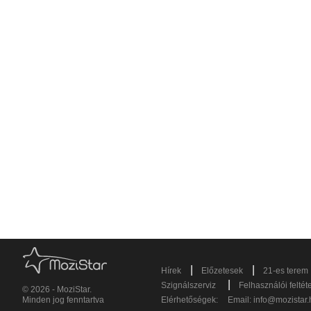
|
|
Hírek
Előzetesek
21-es terem
|
Szignálszerviz
Felhasználói feltét
© 2026 - MoziStar.
Minden jog fenntartva
Elérhetőségek:
Email:
info@mozistar.