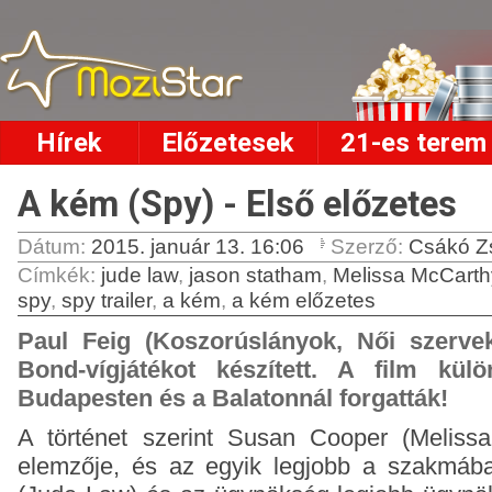
Hírek
Előzetesek
21-es terem
A kém (Spy) - Első előzetes
Dátum:
2015. január 13. 16:06
Szerző:
Csákó Z
Címkék
:
jude law
,
jason statham
,
Melissa McCarth
spy
,
spy trailer
,
a kém
,
a kém előzetes
Paul Feig (Koszorúslányok, Női szerv
Bond-vígjátékot készített. A film kül
Budapesten és a Balatonnál forgatták!
A történet szerint Susan Cooper (Meliss
elemzője, és az egyik legjobb a szakmába