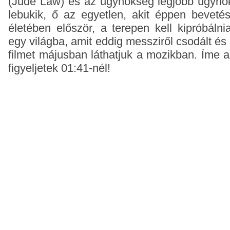
(Jude Law) és az ügynökség legjobb ügynö
lebukik, ő az egyetlen, akit éppen bevetés
életében először, a terepen kell kipróbáln
egy világba, amit eddig messziről csodált és 
filmet májusban láthatjuk a mozikban. Íme a
figyeljetek 01:41-nél!