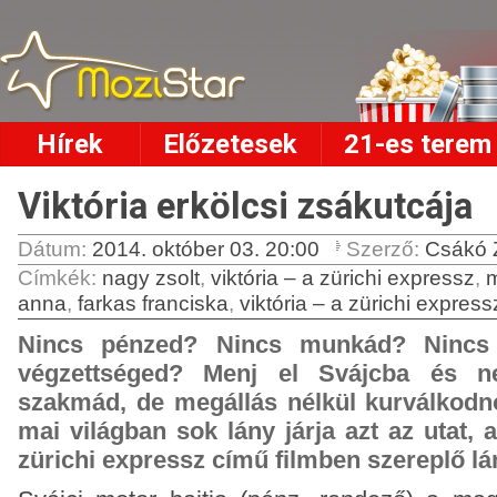
Hírek
Előzetesek
21-es terem
Viktória erkölcsi zsákutcája
Dátum:
2014. október 03. 20:00
Szerző:
Csákó 
Címkék
:
nagy zsolt
,
viktória – a zürichi expressz
,
m
anna
,
farkas franciska
,
viktória – a zürichi expressz
Nincs pénzed? Nincs munkád? Nincs f
végzettséged? Menj el Svájcba és n
szakmád, de megállás nélkül kurválkodno
mai világban sok lány járja azt az utat, 
zürichi expressz című filmben szereplő lá