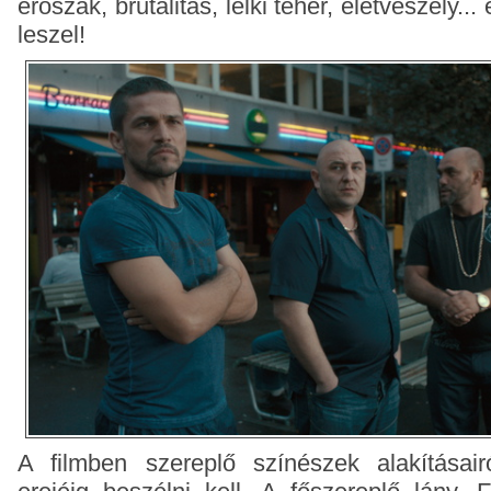
erőszak, brutalitás, lelki teher, életveszély...
leszel!
A filmben szereplő színészek alakításai