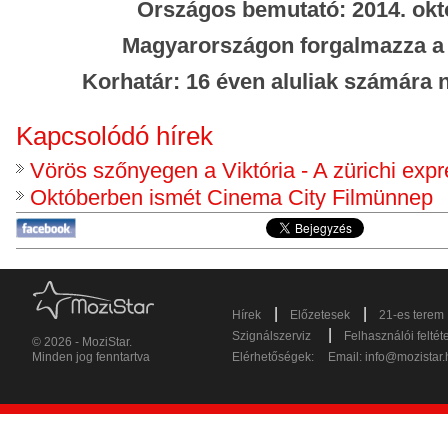
Országos bemutató: 2014. okt
Magyarországon forgalmazza a
Korhatár: 16 éven aluliak számára n
Kapcsolódó hírek
Vörös szőnyegen a Viktória - A zürichi expr
Októberben ismét Cinema City Filmünnep
|
|
Hírek
Előzetesek
21-es terem
|
Szignálszerviz
Felhasználói feltét
© 2026 - MoziStar.
Minden jog fenntartva
Elérhetőségek:
Email:
info@mozistar.