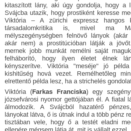
kitaszított lány, aki úgy gondolja, hogy a
Svájcba utazik, hogy prostiként keresse me
Viktória – A zürichi expressz hangos 
társadalomkritika is, mivel ma M
mélyszegénységben felnövő lányok (akár
akár nem) a prostitúcióban látják a jövő
mernek jobb munkát remélni saját magukn
felháborító, hogy ilyen életet élnek l
kényszerítve. Viktória "meséje" jó péld
kishitűség hová vezet. Remélhetőleg mi
elrettentő példa lesz, ha a strichelés gondolat
Viktória (
Farkas Franciska
) egy szegény
józsefvárosi nyomor gettójában él. A fiatal l
álmodozik. A Svájcból hazatérő pénze
lányokat látva, ő is útnak indul a több pénz 
tisztában vele, hogy ő a testét eladni m
ellenére mégsem látja át, mit is vállalt ezzel.