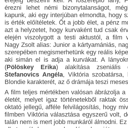
erejéig beszélni kell. A főszereplő lány, 
érezni lehet némi bizonytalanságot, mégi
kapunk, aki egy interjúban elmondta, hogy s
is érték előítéletek. Őt a jobb élet, a pénz m
azt a helyzetet, hogy kurvaként tud csak ér
elején viszolygott a testi aktustól, a film 
Nagy Zsolt alias: Junior a kártyamániás, na
szerepében megismerhetünk egy reális képet 
aki simán el is adja a kurvákat. A lányok
(
Pölöskey Erika
) alakítása zseniális
Stefanovics Angéla
, Viktória szobatársa, 
Blondie karakterét, az ő drámája teszi meses
A film teljes mértékben valósan ábrázolja a
életét, melyet igaz történetekből raktak ös
oktató jellegű, afféle felvilágosítás, hogy miv
filmben Viktória választása egyszerű volt, 
talán nem is mert jobb munkáról álmodni. Ez 