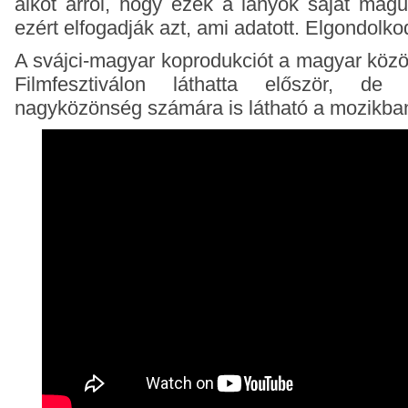
alkot arról, hogy ezek a lányok saját mag
ezért elfogadják azt, ami adatott. Elgondolko
A svájci-magyar koprodukciót a magyar köz
Filmfesztiválon láthatta először, de
nagyközönség számára is látható a mozikba