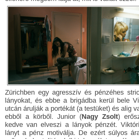
Zürichben egy agresszív és pénzéhes strici 
lányokat, és ebbe a brigádba kerül bele Vi
utcán árulják a portékát (a testüket) és alig
ebből a körből. Junior (
Nagy Zsolt
) erős
kedve van elveszi a lányok pénzét. Viktór
lányt a pénz motiválja. De ezért súlyos ára