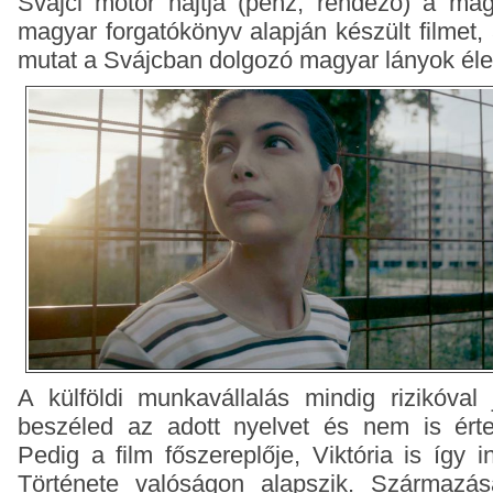
Svájci motor hajtja (pénz, rendező) a mag
magyar forgatókönyv alapján készült filmet,
mutat a Svájcban dolgozó magyar lányok élet
A külföldi munkavállalás mindig rizikóval
beszéled az adott nyelvet és nem is ért
Pedig a film főszereplője, Viktória is így 
Története valóságon alapszik. Származá