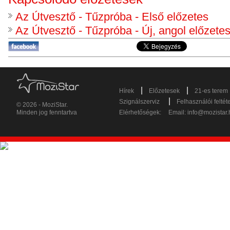
Az Útvesztő - Tűzpróba - Első előzetes
Az Útvesztő - Tűzpróba - Új, angol előzete
|
|
Hírek
Előzetesek
21-es terem
|
Szignálszerviz
Felhasználói feltét
© 2026 - MoziStar.
Minden jog fenntartva
Elérhetőségek:
Email:
info@mozistar.