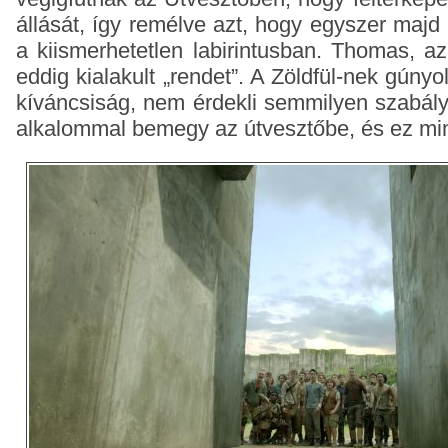
állását, így remélve azt, hogy egyszer majd 
a kiismerhetetlen labirintusban. Thomas, az ú
eddig kialakult „rendet”. A Zöldfül-nek gúnyo
kíváncsiság, nem érdekli semmilyen szabál
alkalommal bemegy az útvesztőbe, és ez min