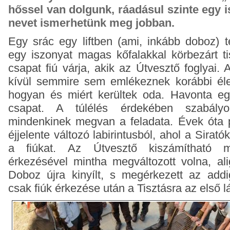
hőssel van dolgunk, ráadásul szinte egy i
nevet ismerhetünk meg jobban.
Egy srác egy liftben (ami, inkább doboz) 
egy iszonyat magas kőfalakkal körbezárt tis
csapat fiú várja, akik az Útvesztő foglyai.
kívül semmire sem emlékeznek korábbi éle
hogyan és miért kerültek oda. Havonta eg
csapat. A túlélés érdekében szabályo
mindenkinek megvan a feladata. Évek óta p
éjjelente változó labirintusból, ahol a Sirató
a fiúkat.
Az Útvesztő kiszámítható 
érkezésével mintha megváltozott volna, al
Doboz újra kinyílt, s megérkezett az add
csak fiúk érkezése után a Tisztásra az első l