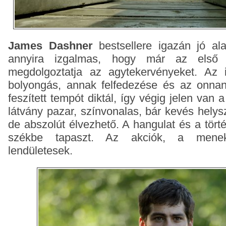
James Dashner
bestsellere igazán jó ala
annyira izgalmas, hogy már az első p
megdolgoztatja az agytekervényeket. Az 
bolyongás, annak felfedezése és az onnan 
feszített tempót diktál, így végig jelen van 
látvány pazar, színvonalas, bár kevés helysz
de abszolút élvezhető. A hangulat és a tört
székbe tapaszt. Az akciók, a menek
lendületesek.