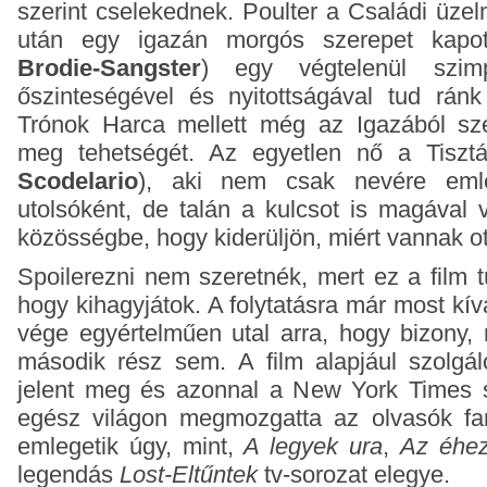
szerint cselekednek. Poulter a Családi üzel
után egy igazán morgós szerepet kapot
Brodie-Sangster
) egy végtelenül szimp
őszinteségével és nyitottságával tud ránk
Trónok Harca mellett még az Igazából sz
meg tehetségét. Az egyetlen nő a Tiszt
Scodelario
), aki nem csak nevére emlé
utolsóként, de talán a kulcsot is magával 
közösségbe, hogy kiderüljön, miért vannak ot
Spoilerezni nem szeretnék, mert ez a film t
hogy kihagyjátok. A folytatásra már most kív
vége egyértelműen utal arra, hogy bizony,
második rész sem. A film alapjául szolgá
jelent meg és azonnal a New York Times si
egész világon megmozgatta az olvasók fa
emlegetik úgy, mint,
A legyek ura
,
Az éhez
legendás
Lost-Eltűntek
tv-sorozat elegye.