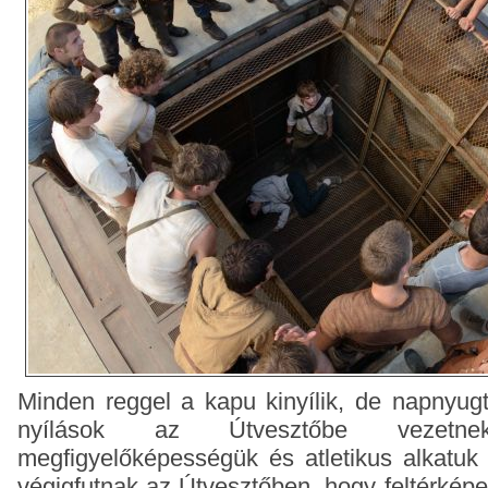
Minden reggel a kapu kinyílik, de napnyugt
nyílások az Útvesztőbe vezet
megfigyelőképességük és atletikus alkatuk
végigfutnak az Útvesztőben, hogy feltérképe