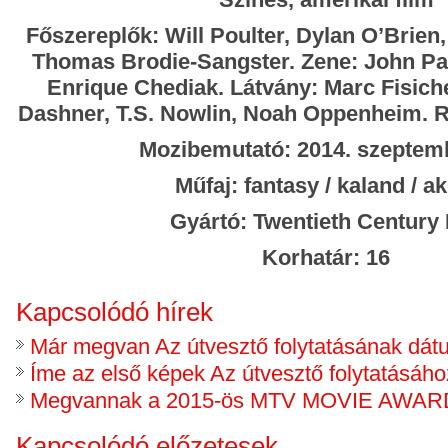
Főszereplők: Will Poulter, Dylan O’Brien
Thomas Brodie-Sangster. Zene: John Pa
Enrique Chediak. Látvány: Marc Fisiche
Dashner, T.S. Nowlin, Noah Oppenheim. R
Mozibemutató: 2014. szeptemb
Műfaj: fantasy / kaland / a
Gyártó: Twentieth Century
Korhatár: 16
Kapcsolódó hírek
Már megvan Az útvesztő folytatásának dá
Íme az első képek Az útvesztő folytatásáho
Megvannak a 2015-ös MTV MOVIE AWARD
Kapcsolódó előzetesek