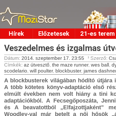
Hírek
Előzetesek
21-es terem
Veszedelmes és izgalmas útv
Dátum:
2014. szeptember 17. 23:55
Szerző:
Cs
Címkék
:
az útvesztő
,
the maze runner
,
wes ball
,
dy
scodelario
,
will poulter
,
blockbuster
,
james dashne
A blockbusterek világában hódító útjára i
A több kötetes könyv-adaptáció első rész
elmúlt években nem volt hiány a tini ko
adaptációkból. A Fecsegőposzáta, Jenni
és A beavatottból „Elfajzottjaként” m
Woodley-val már betelt a női hősök „ál