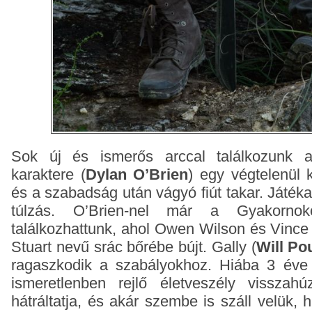
Sok új és ismerős arccal találkozunk 
karaktere (
Dylan O’Brien
) egy végtelenül 
és a szabadság után vágyó fiút takar. Játéka
túlzás. O’Brien-nel már a Gyakorno
találkozhattunk, ahol Owen Wilson és Vince
Stuart nevű srác bőrébe bújt. Gally (
Will Pou
ragaszkodik a szabályokhoz. Hiába 3 éve 
ismeretlenben rejlő életveszély visszahú
hátráltatja, és akár szembe is száll velük,