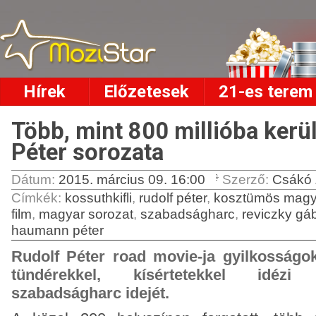
Hírek
Előzetesek
21-es terem
Több, mint 800 millióba kerül
Péter sorozata
Dátum:
2015. március 09. 16:00
Szerző:
Csákó 
Címkék
:
kossuthkifli
,
rudolf péter
,
kosztümös magy
film
,
magyar sorozat
,
szabadságharc
,
reviczky gá
haumann péter
Rudolf Péter road movie-ja gyilkosságok
tündérekkel, kísértetekkel idézi
szabadságharc idejét.