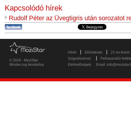
Kapcsolódó hírek
Rudolf Péter az Üvegtigris után sorozatot 
|
|
Hírek
Előzetesek
21-es terem
|
Szignálszerviz
Felhasználói feltét
© 2026 - MoziStar.
Minden jog fenntartva
Elérhetőségek:
Email:
info@mozistar.