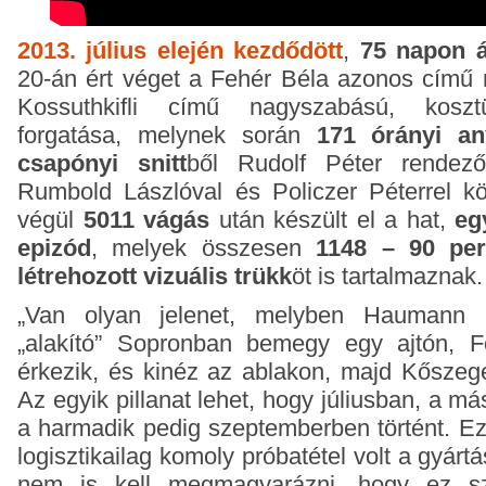
2013. július elején kezdődött
,
75 napon á
20-án ért véget a Fehér Béla azonos című 
Kossuthkifli című nagyszabású, koszt
forgatása, melynek során
171 órányi a
csapónyi snitt
ből Rudolf Péter rendez
Rumbold Lászlóval és Policzer Péterrel kö
végül
5011 vágás
után készült el a hat,
eg
epizód
, melyek összesen
1148 – 90 perc
létrehozott vizuális trükk
öt is tartalmaznak.
„Van olyan jelenet, melyben Haumann 
„alakító” Sopronban bemegy egy ajtón, 
érkezik, és kinéz az ablakon, majd Kőszege
Az egyik pillanat lehet, hogy júliusban, a 
a harmadik pedig szeptemberben történt. E
logisztikailag komoly próbatétel volt a gyárt
nem is kell megmagyarázni, hogy ez s