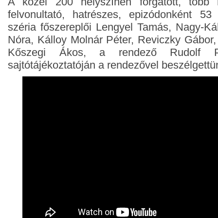
A közel 200 helyszínen forgatott, több 
felvonultató, hatrészes, epizódonként 5
széria főszereplői Lengyel Tamás, Nagy-Ká
Nóra, Kálloy Molnár Péter, Reviczky Gábor
Kőszegi Ákos, a rendező Rudolf P
sajtótájékoztatóján a rendezővel beszélgettü