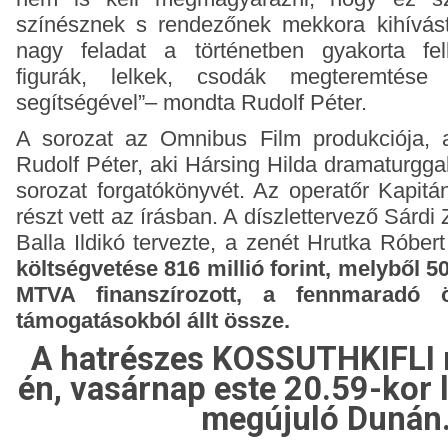
színésznek s rendezőnek mekkora kihívást 
nagy feladat a történetben gyakorta fel
figurák, lelkek, csodák megteremtése
segítségével”– mondta Rudolf Péter.
A sorozat az Omnibus Film produkciója, 
Rudolf Péter, aki Hársing Hilda dramaturggal
sorozat forgatókönyvét. Az operatőr Kapitán
részt vett az írásban. A díszlettervező Sárdi
Balla Ildikó tervezte, a zenét Hrutka Róber
költségvetése 816 millió forint, melyből 50
MTVA finanszírozott, a fennmaradó 
támogatásokból állt össze.
A hatrészes KOSSUTHKIFLI 
én, vasárnap este 20.59-kor l
megújuló Dunán